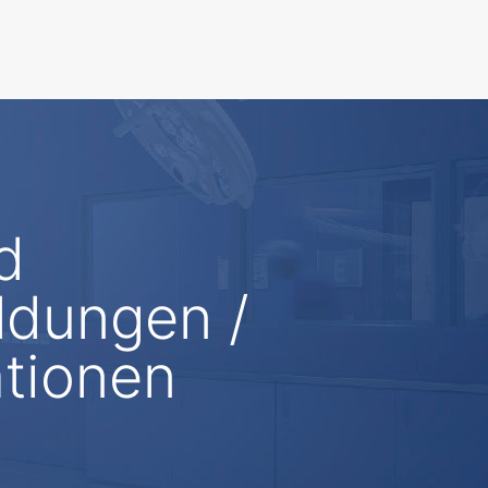
d
ldungen /
ationen