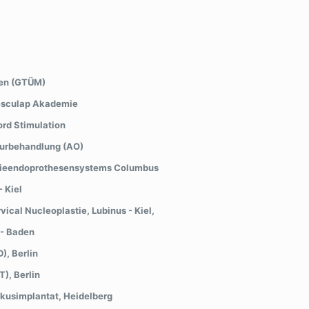
gen (GTÜM)
Aesculap Akademie
ord Stimulation
kturbehandlung (AO)
s Knieendoprothesensystems Columbus
- Kiel
ical Nucleoplastie, Lubinus - Kiel,
 - Baden
), Berlin
), Berlin
skusimplantat, Heidelberg