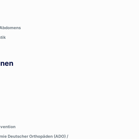
s Abdomens
tik
onen
ävention
mie Deutscher Orthopäden (ADO) /